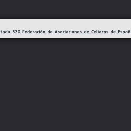
itada_520_Federación_de_Asociaciones_de_Celiacos_de_Esp